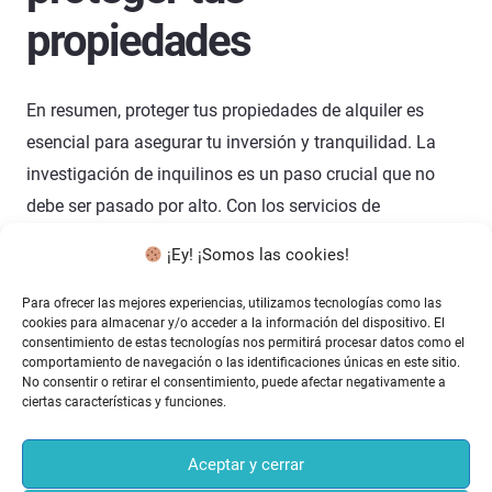
propiedades
En resumen, proteger tus propiedades de alquiler es
esencial para asegurar tu inversión y tranquilidad. La
investigación de inquilinos es un paso crucial que no
debe ser pasado por alto. Con los servicios de
Detectalo.com, puedes estar seguro de que estás
¡Ey! ¡Somos las cookies!
tomando decisiones informadas y respaldadas por
datos sólidos. No dejes que el riesgo de inquilinos
Para ofrecer las mejores experiencias, utilizamos tecnologías como las
cookies para almacenar y/o acceder a la información del dispositivo. El
irresponsables afecte tu negocio; contacta con nosotros
consentimiento de estas tecnologías nos permitirá procesar datos como el
comportamiento de navegación o las identificaciones únicas en este sitio.
hoy mismo para obtener más información sobre cómo
No consentir o retirar el consentimiento, puede afectar negativamente a
podemos ayudarte. Puedes enviarnos un correo a
ciertas características y funciones.
info@detectalo.com
o
contactarnos por WhatsApp
.
¡Estamos aquí para ayudarte a proteger tus intereses!
Aceptar y cerrar